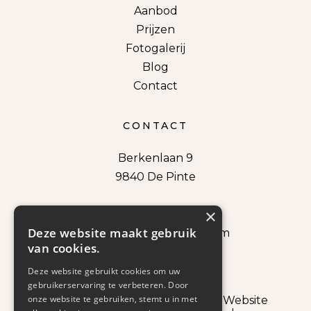
Aanbod
Prijzen
Fotogalerij
Blog
Contact
CONTACT
Berkenlaan 9
9840 De Pinte
×
+32499216556
Deze website maakt gebruik
griet.vanacker@gmail.com
van cookies.
BTW: BE0721862122
Deze website gebruikt cookies om uw
gebruikerservaring te verbeteren. Door
onze website te gebruiken, stemt u in met
Copyright © 2023 Grietje Gidst |
Website